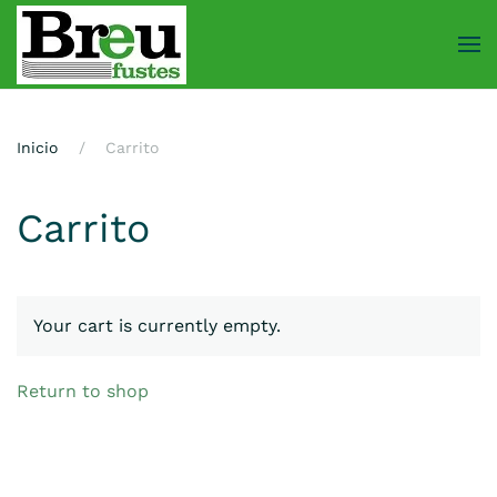
Skip
to
main
content
Inicio
Carrito
Carrito
Your cart is currently empty.
Return to shop